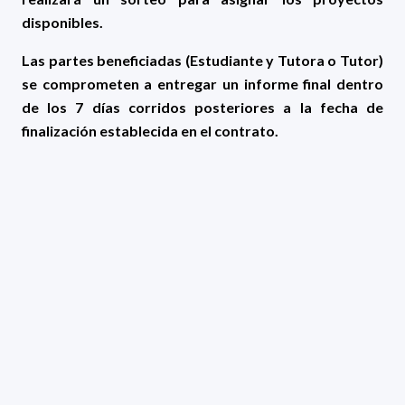
disponibles.
Las partes beneficiadas (Estudiante y Tutora o Tutor)
se comprometen a entregar un informe final dentro
de los 7 días corridos posteriores a la fecha de
finalización establecida en el contrato.
Calendario tentativo del llamado:
Fecha
Detalle
Apertura del llamado para la postulación de
09/02/2026
proyectos de investigadores.
Cierre de la convocatoria para investigadores
02/03/2026
(13hs).
Apertura del llamado para la postulación de
27/03/2026
estudiantes.