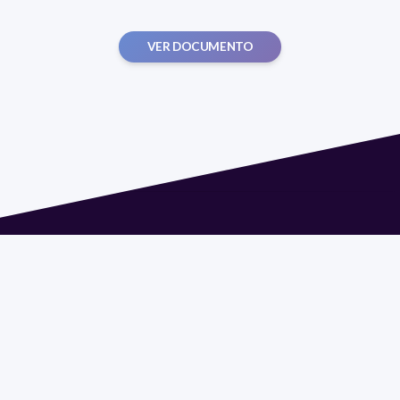
VER DOCUMENTO
Dirección: Isidoro de María 1614 piso 6 | Tel.: 2924 1925
interno 1612 | pedeciba@pedeciba.edu.uy
Razón Social: PROGRAMA DE DESARROLLO DE LAS
CIENCIAS BASICAS PEDECIBA