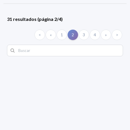
31 resultados (página 2/4)
<
«
1
2
3
4
»
>
Filtros aplicados
ÁREA:
Química
TIPO:
Generales