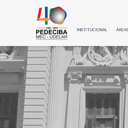
INSTITUCIONAL
ÁREA
Biolo
Física
Geoci
Infor
Mate
Quím