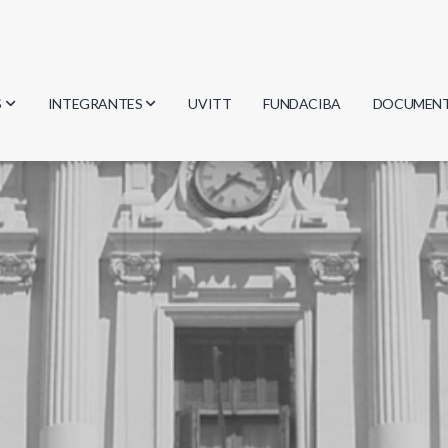
S
INTEGRANTES
UVITT
FUNDACIBA
DOCUMEN
gía
Investigadores
Actas
Estudiantes
Reglament
encias
Egresados
Document
mática
mática
ica