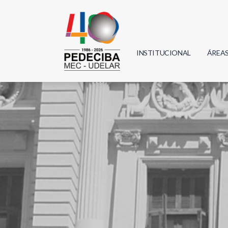
INSTITUCIONAL
ÁREA
Biolo
Física
Geoci
Infor
Mate
Quím