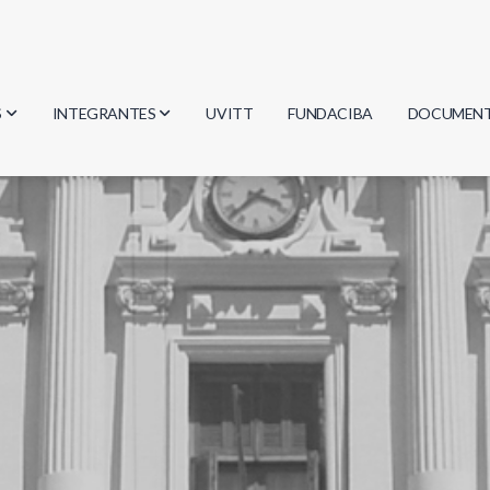
S
INTEGRANTES
UVITT
FUNDACIBA
DOCUMEN
gía
Investigadores
Actas
Estudiantes
Reglament
encias
Egresados
Document
mática
mática
ica