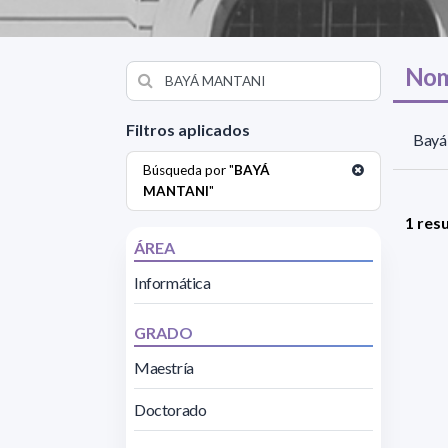
Nom
Filtros aplicados
Bayá 
Búsqueda por "
BAYÁ
MANTANI
"
1 res
ÁREA
Informática
GRADO
Maestría
Doctorado