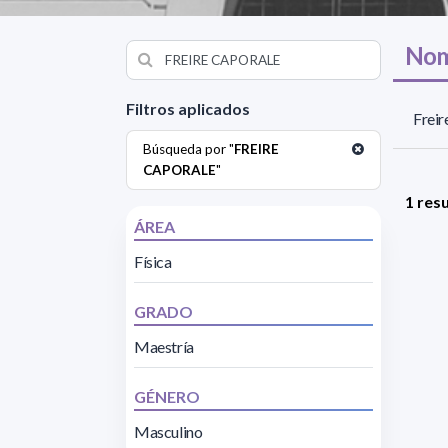
Nom
Filtros aplicados
Freir
Búsqueda por "
FREIRE
CAPORALE
"
1 res
ÁREA
Física
GRADO
Maestría
GÉNERO
Masculino