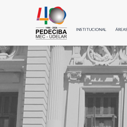
INSTITUCIONAL
ÁREA
Biolo
Física
Geoci
Infor
Mate
Quím