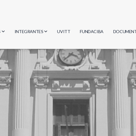
S
INTEGRANTES
UVITT
FUNDACIBA
DOCUMEN
gía
Investigadores
Actas
Estudiantes
Reglament
encias
Egresados
Document
mática
mática
ica