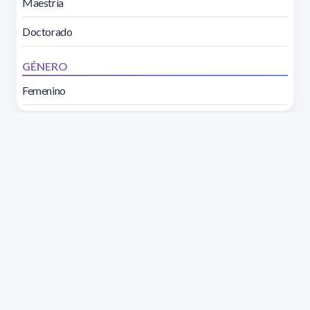
Maestría
Doctorado
GÉNERO
Femenino
Dirección: Isidoro de María 1614 piso 6 | Tel.: 2924 1925