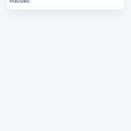
Masculino
Dirección: Isidoro de María 1614 piso 6 | Tel.: 2924 1925
interno 1612 | pedeciba@pedeciba.edu.uy
Razón Social: PROGRAMA DE DESARROLLO DE LAS
CIENCIAS BASICAS PEDECIBA