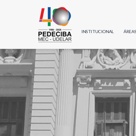
INSTITUCIONAL
ÁREA
Biolo
Física
Geoci
Infor
Mate
Quím