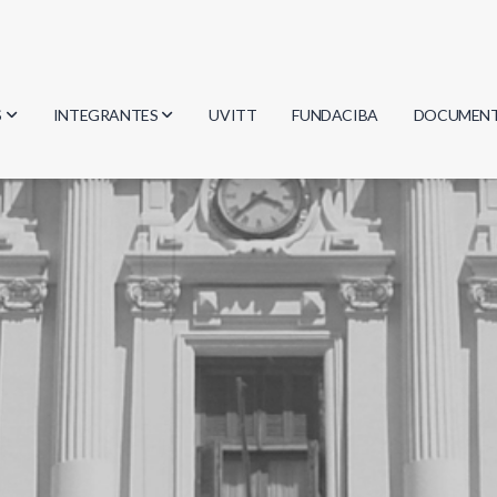
S
INTEGRANTES
UVITT
FUNDACIBA
DOCUMEN
gía
Investigadores
Actas
Estudiantes
Reglament
encias
Egresados
Document
mática
mática
ica