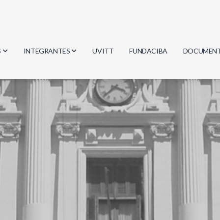
S
INTEGRANTES
UVITT
FUNDACIBA
DOCUMEN
gía
Investigadores
Actas
Estudiantes
Reglament
encias
Egresados
Document
mática
mática
ica