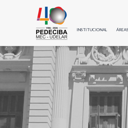
INSTITUCIONAL
ÁREA
Biolo
Física
Geoci
Infor
Mate
Quím