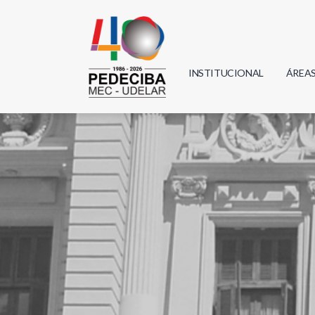
INSTITUCIONAL
ÁREA
Biolo
Física
Geoci
Infor
Mate
Quím