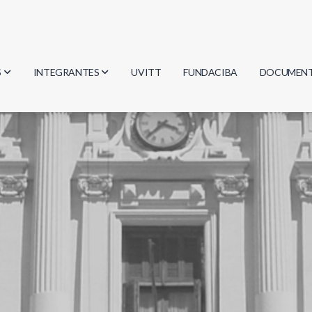
S
INTEGRANTES
UVITT
FUNDACIBA
DOCUMEN
gía
Investigadores
Actas
Estudiantes
Reglament
encias
Egresados
Document
mática
mática
ica