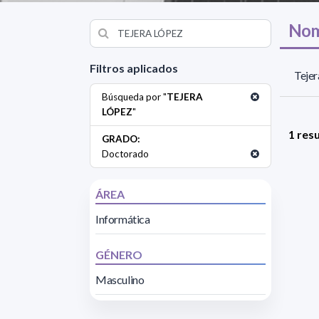
Nom
Filtros aplicados
Tejer
Búsqueda por "
TEJERA
LÓPEZ
"
1 res
GRADO:
Doctorado
ÁREA
Informática
GÉNERO
Masculino