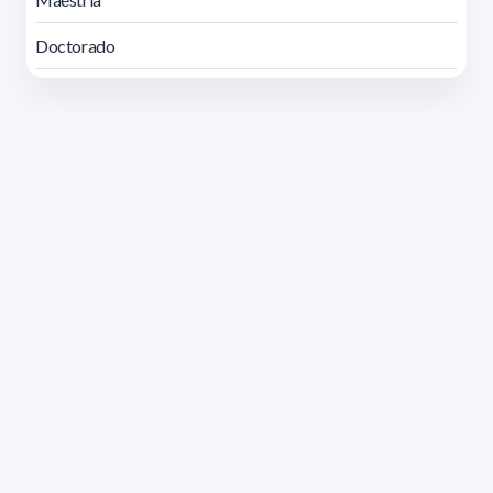
Doctorado
Dirección: Isidoro de María 1614 piso 6 | Tel.: 2924 1925
interno 1612 | pedeciba@pedeciba.edu.uy
Razón Social: PROGRAMA DE DESARROLLO DE LAS
CIENCIAS BASICAS PEDECIBA