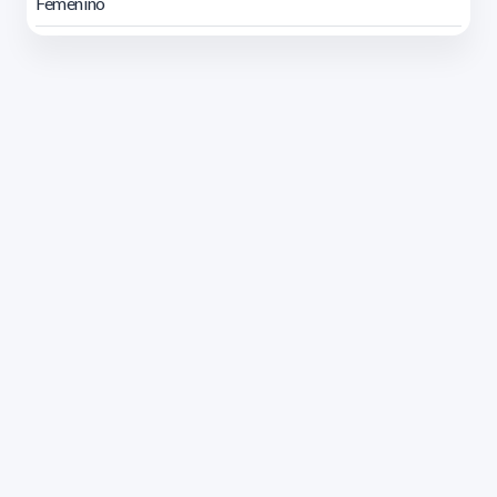
Femenino
Dirección: Isidoro de María 1614 piso 6 | Tel.: 2924 1925
interno 1612 | pedeciba@pedeciba.edu.uy
Razón Social: PROGRAMA DE DESARROLLO DE LAS
CIENCIAS BASICAS PEDECIBA