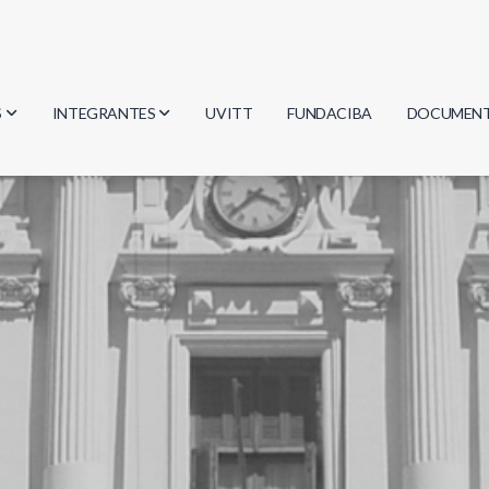
S
INTEGRANTES
UVITT
FUNDACIBA
DOCUMEN
gía
Investigadores
Actas
Estudiantes
Reglament
encias
Egresados
Document
mática
mática
ica