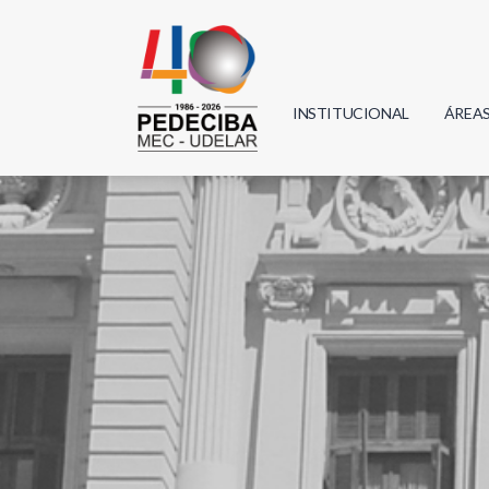
INSTITUCIONAL
ÁREA
Biolo
Física
Geoci
Infor
Mate
Quím