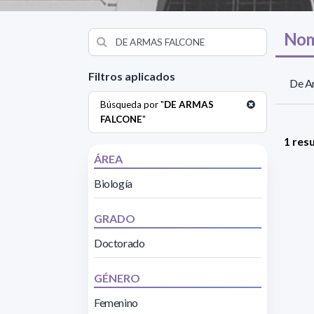
Nom
Filtros aplicados
De Ar
Búsqueda por "
DE ARMAS
FALCONE
"
1 res
ÁREA
Biología
GRADO
Doctorado
GÉNERO
Femenino