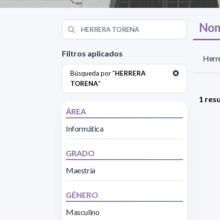
Nom
Filtros aplicados
Herre
Búsqueda por "
HERRERA
TORENA
"
1 res
ÁREA
Informática
GRADO
Maestría
GÉNERO
Masculino