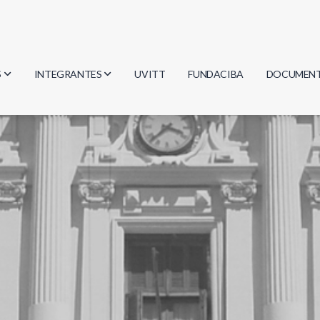
S
INTEGRANTES
UVITT
FUNDACIBA
DOCUMEN
gía
Investigadores
Actas
Estudiantes
Reglament
encias
Egresados
Document
mática
mática
ica