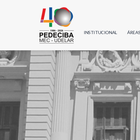
INSTITUCIONAL
ÁREA
Biolo
Física
Geoci
Infor
Mate
Quím