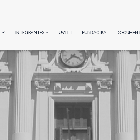
S
INTEGRANTES
UVITT
FUNDACIBA
DOCUMEN
gía
Investigadores
Actas
Estudiantes
Reglament
encias
Egresados
Document
mática
mática
ica