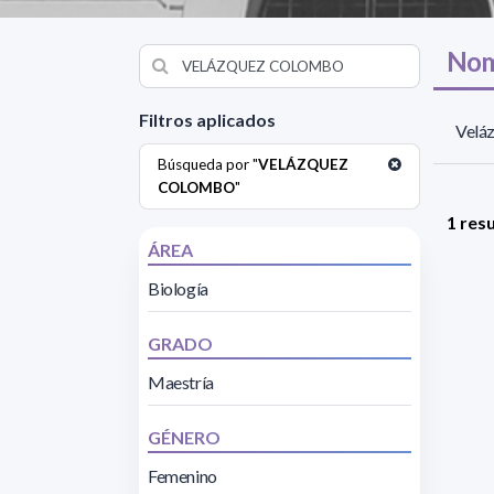
Nom
Filtros aplicados
Veláz
Búsqueda por "
VELÁZQUEZ
COLOMBO
"
1 res
ÁREA
Biología
GRADO
Maestría
GÉNERO
Femenino