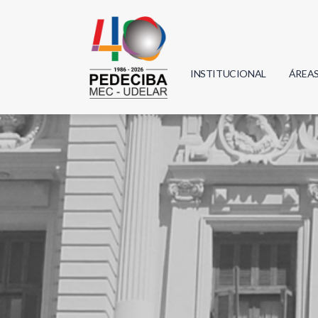
INSTITUCIONAL
ÁREA
Biolo
Física
Geoci
Infor
Mate
Quím