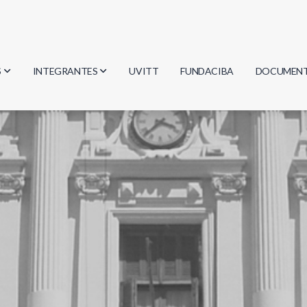
S
INTEGRANTES
UVITT
FUNDACIBA
DOCUMEN
gía
Investigadores
Actas
Estudiantes
Reglament
encias
Egresados
Document
mática
mática
ica