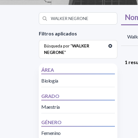
Nom
Filtros aplicados
Walk
Búsqueda por "
WALKER
NEGRONE
"
1 res
ÁREA
Biología
GRADO
Maestría
GÉNERO
Femenino