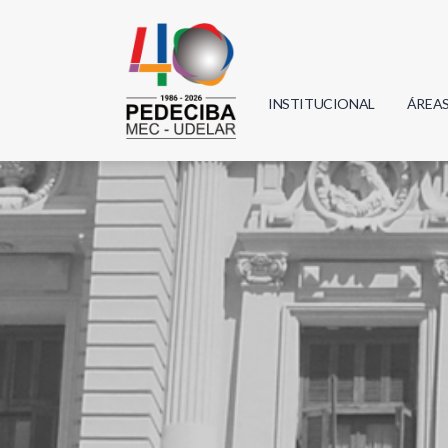
INSTITUCIONAL
ÁREA
Biolo
Física
Geoci
Infor
Mate
Quím