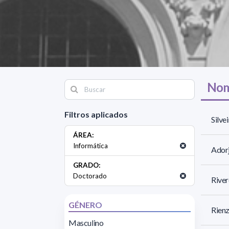
Nom
Filtros aplicados
Silve
ÁREA:
Informática
Adorj
GRADO:
Doctorado
Rive
GÉNERO
Rienz
Masculino