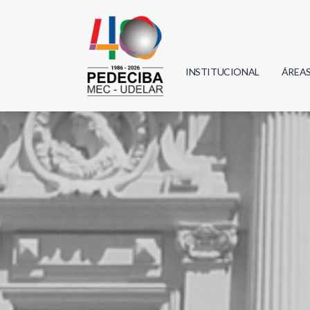
INSTITUCIONAL
ÁREA
Biolo
Física
Geoci
Infor
Mate
Quím