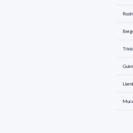
Rodrí
Berge
Trini
Guim
Llam
Murañ
Merli