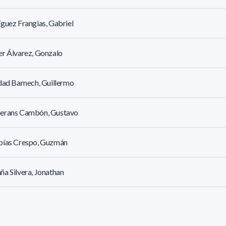
guez Frangias, Gabriel
r Álvarez, Gonzalo
dad Barnech, Guillermo
erans Cambón, Gustavo
bías Crespo, Guzmán
a Silvera, Jonathan
no Mellognio, Jorge Andrés