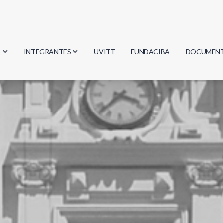
S
INTEGRANTES
UVITT
FUNDACIBA
DOCUMEN
gía
Investigadores
Actas
Estudiantes
Reglament
encias
Egresados
Document
mática
mática
ica