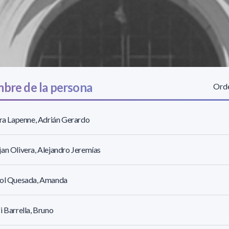
bre de la persona
Orde
ira Lapenne, Adrián Gerardo
an Olivera, Alejandro Jeremías
rol Quesada, Amanda
i Barrella, Bruno