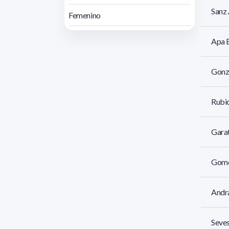
Sanz
Femenino
Apa B
Gonzá
Rubi
Garat
Gomez
Andra
Seves