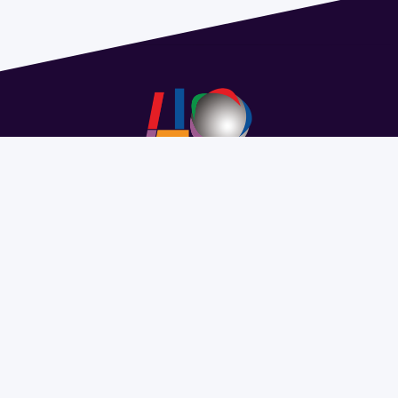
Dirección: Isidoro de María 1614 piso 6 | Tel.: 2924 1925
interno 1612 | pedeciba@pedeciba.edu.uy
Razón Social: PROGRAMA DE DESARROLLO DE LAS
CIENCIAS BASICAS PEDECIBA
#SomosPEDECIBA
Programa de Desarrollo de las
Ciencias Básicas