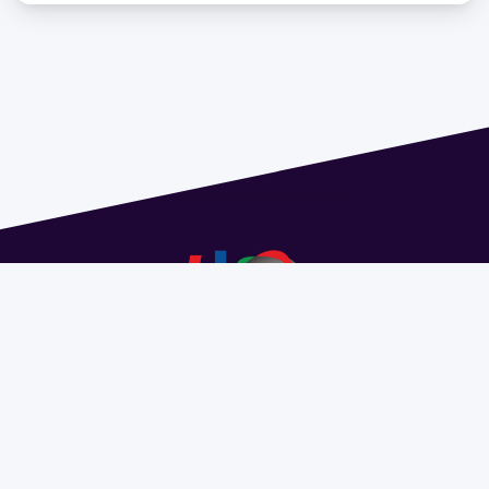
Dirección: Isidoro de María 1614 piso 6 | Tel.: 2924 1925
interno 1612 | pedeciba@pedeciba.edu.uy
Razón Social: PROGRAMA DE DESARROLLO DE LAS
CIENCIAS BASICAS PEDECIBA