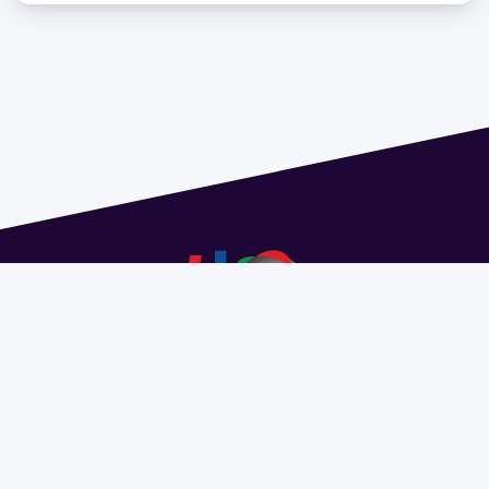
Dirección: Isidoro de María 1614 piso 6 | Tel.: 2924 1925
interno 1612 | pedeciba@pedeciba.edu.uy
Razón Social: PROGRAMA DE DESARROLLO DE LAS
CIENCIAS BASICAS PEDECIBA