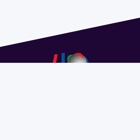
Dirección: Isidoro de María 1614 piso 6 | Tel.: 2924 1925
interno 1612 | pedeciba@pedeciba.edu.uy
Razón Social: PROGRAMA DE DESARROLLO DE LAS
CIENCIAS BASICAS PEDECIBA