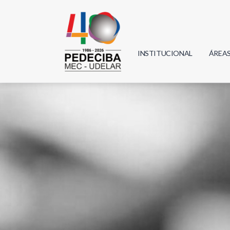
INSTITUCIONAL
ÁREA
Biolo
Física
Geoci
Infor
Mate
Quím