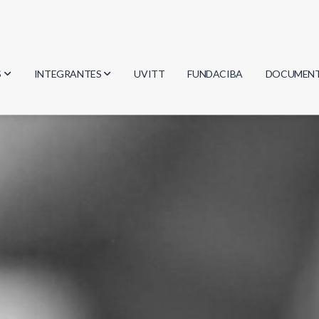
S
INTEGRANTES
UVITT
FUNDACIBA
DOCUMEN
gía
Investigadores
Actas
Estudiantes
Reglament
encias
Egresados
Document
mática
mática
ica