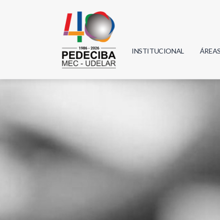
INSTITUCIONAL
ÁREA
Biolo
Física
Geoci
Infor
Mate
Quím