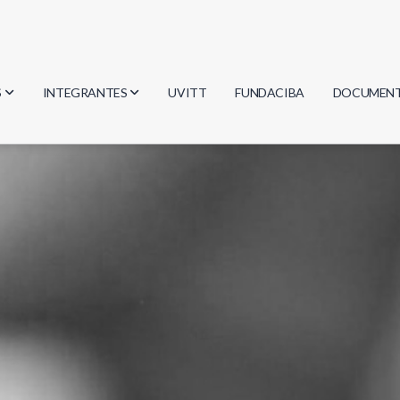
S
INTEGRANTES
UVITT
FUNDACIBA
DOCUMEN
gía
Investigadores
Actas
Estudiantes
Reglament
encias
Egresados
Document
mática
mática
ica