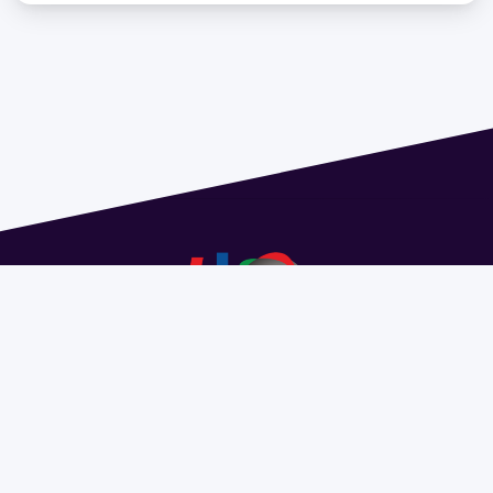
Dirección: Isidoro de María 1614 piso 6 | Tel.: 2924 1925
interno 1612 | pedeciba@pedeciba.edu.uy
Razón Social: PROGRAMA DE DESARROLLO DE LAS
CIENCIAS BASICAS PEDECIBA