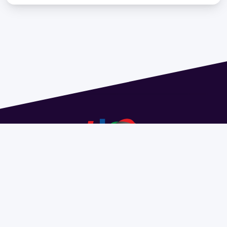
Dirección: Isidoro de María 1614 piso 6 | Tel.: 2924 1925
interno 1612 | pedeciba@pedeciba.edu.uy
Razón Social: PROGRAMA DE DESARROLLO DE LAS
CIENCIAS BASICAS PEDECIBA