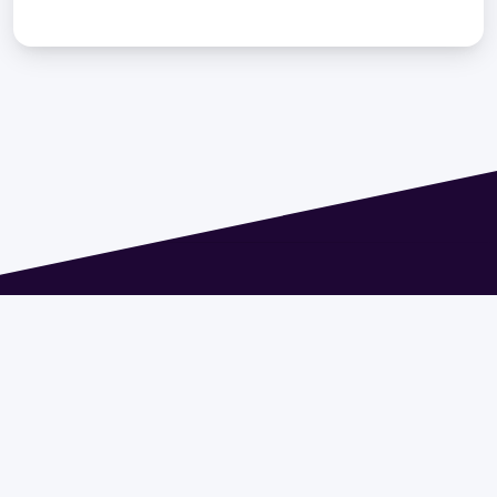
Dirección: Isidoro de María 1614 piso 6 | Tel.: 2924 1925
interno 1612 | pedeciba@pedeciba.edu.uy
Razón Social: PROGRAMA DE DESARROLLO DE LAS