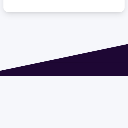
Dirección: Isidoro de María 1614 piso 6 | Tel.: 2924 1925
interno 1612 | pedeciba@pedeciba.edu.uy
Razón Social: PROGRAMA DE DESARROLLO DE LAS