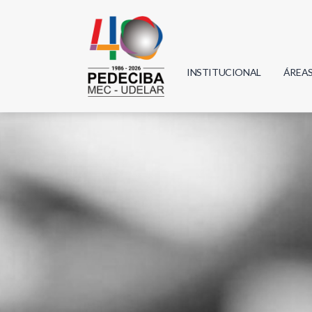
INSTITUCIONAL
ÁREA
Biolo
Física
Geoci
Infor
Mate
Quím