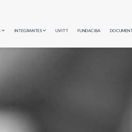
S
INTEGRANTES
UVITT
FUNDACIBA
DOCUMEN
gía
Investigadores
Actas
Estudiantes
Reglament
encias
Egresados
Document
mática
mática
ica