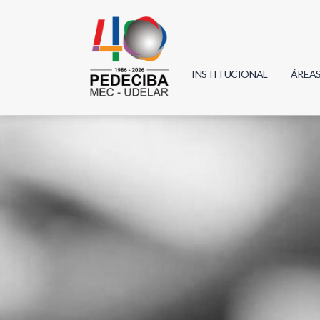
INSTITUCIONAL
ÁREA
Biolo
Física
Geoci
Infor
Mate
Quím