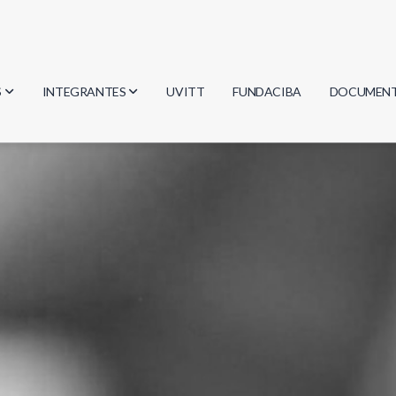
S
INTEGRANTES
UVITT
FUNDACIBA
DOCUMEN
gía
Investigadores
Actas
Estudiantes
Reglament
encias
Egresados
Document
mática
mática
ica