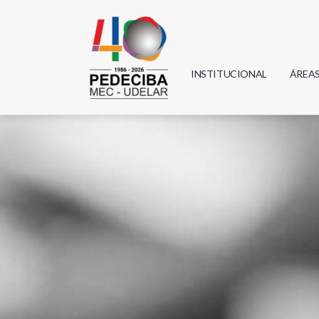
INSTITUCIONAL
ÁREA
Biolo
Física
Geoci
Infor
Mate
Quím