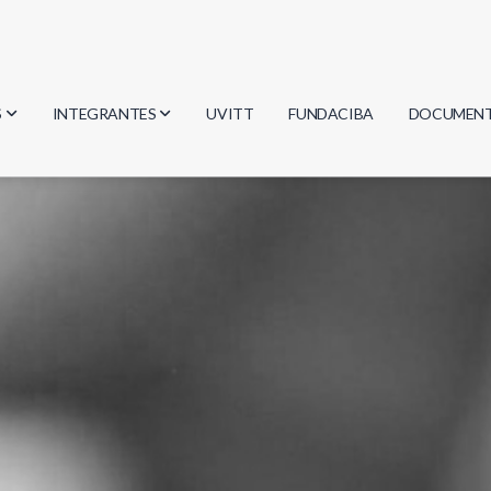
S
INTEGRANTES
UVITT
FUNDACIBA
DOCUMEN
gía
Investigadores
Actas
Estudiantes
Reglament
encias
Egresados
Document
mática
mática
ica