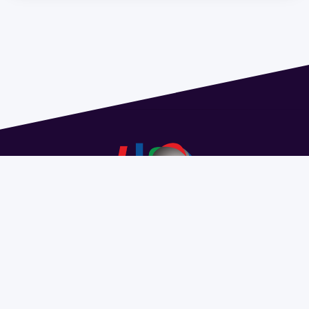
Dirección: Isidoro de María 1614 piso 6 | Tel.: 2924 1925
interno 1612 | pedeciba@pedeciba.edu.uy
Razón Social: PROGRAMA DE DESARROLLO DE LAS
CIENCIAS BASICAS PEDECIBA