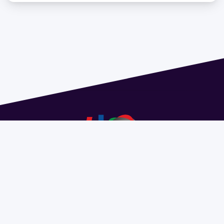
Dirección: Isidoro de María 1614 piso 6 | Tel.: 2924 1925
interno 1612 | pedeciba@pedeciba.edu.uy
Razón Social: PROGRAMA DE DESARROLLO DE LAS
CIENCIAS BASICAS PEDECIBA