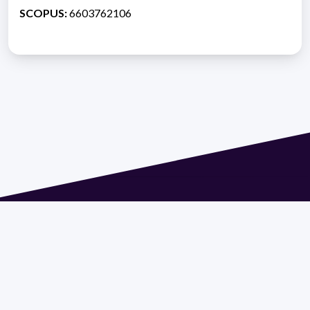
SCOPUS:
6603762106
Dirección: Isidoro de María 1614 piso 6 | Tel.: 2924 1925
interno 1612 | pedeciba@pedeciba.edu.uy