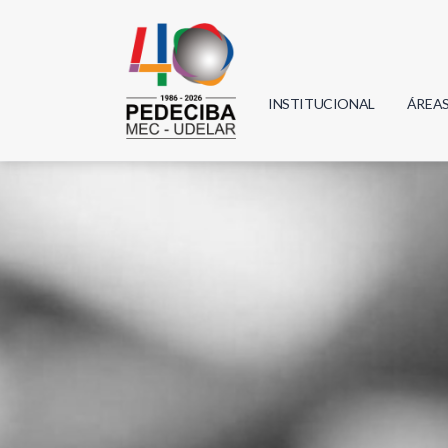
INSTITUCIONAL
ÁREA
Biolo
Física
Geoci
Infor
Mate
Quím