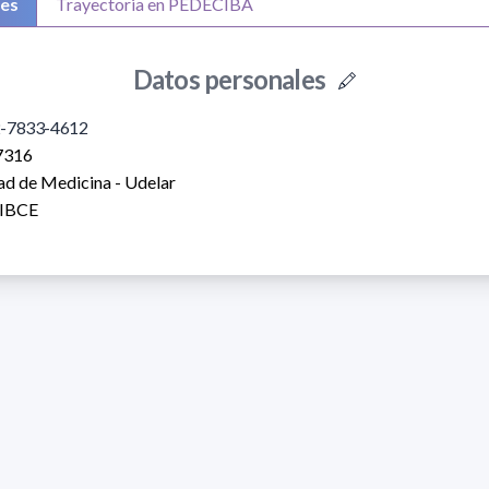
les
Trayectoria en PEDECIBA
Datos personales
-7833-4612
7316
ad de Medicina - Udelar
IBCE