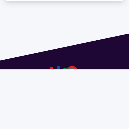
Dirección: Isidoro de María 1614 piso 6 | Tel.: 2924 1925
interno 1612 | pedeciba@pedeciba.edu.uy
Razón Social: PROGRAMA DE DESARROLLO DE LAS
CIENCIAS BASICAS PEDECIBA