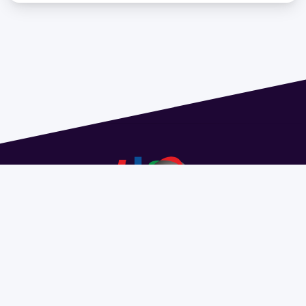
Dirección: Isidoro de María 1614 piso 6 | Tel.: 2924 1925
interno 1612 | pedeciba@pedeciba.edu.uy
Razón Social: PROGRAMA DE DESARROLLO DE LAS
CIENCIAS BASICAS PEDECIBA