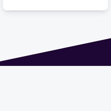
Dirección: Isidoro de María 1614 piso 6 | Tel.: 2924 1925
interno 1612 | pedeciba@pedeciba.edu.uy
Razón Social: PROGRAMA DE DESARROLLO DE LAS