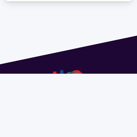
Dirección: Isidoro de María 1614 piso 6 | Tel.: 2924 1925
interno 1612 | pedeciba@pedeciba.edu.uy
Razón Social: PROGRAMA DE DESARROLLO DE LAS
CIENCIAS BASICAS PEDECIBA