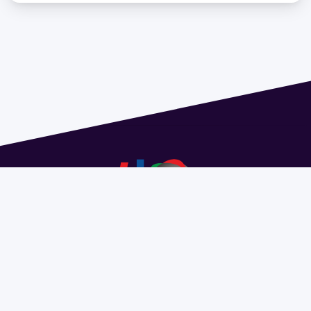
Dirección: Isidoro de María 1614 piso 6 | Tel.: 2924 1925
interno 1612 | pedeciba@pedeciba.edu.uy
Razón Social: PROGRAMA DE DESARROLLO DE LAS
CIENCIAS BASICAS PEDECIBA