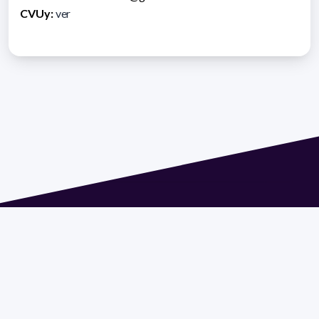
CVUy:
ver
Dirección: Isidoro de María 1614 piso 6 | Tel.: 2924 1925
interno 1612 | pedeciba@pedeciba.edu.uy