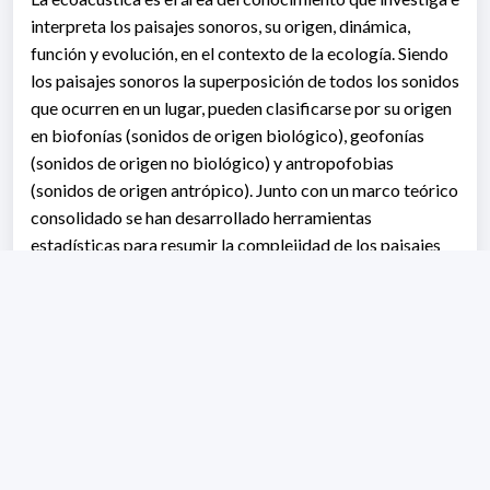
interpreta los paisajes sonoros, su origen, dinámica,
función y evolución, en el contexto de la ecología. Siendo
los paisajes sonoros la superposición de todos los sonidos
que ocurren en un lugar, pueden clasificarse por su origen
en biofonías (sonidos de origen biológico), geofonías
(sonidos de origen no biológico) y antropofobias
(sonidos de origen antrópico). Junto con un marco teórico
consolidado se han desarrollado herramientas
estadísticas para resumir la complejidad de los paisajes
sonoros, así como para clasificar e identificar sonidos
particulares. Por su parte, el desarrollo de grabadores
automatizados que permiten realizar monitoreos
acústicos pasivo (“passive acoustic monitoring”, PAM),
sin la presencia del investigador, han expandido el alcance
de la disciplina.