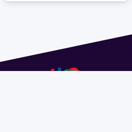
Dirección: Isidoro de María 1614 piso 6 | Tel.: 2924 1925
interno 1612 | pedeciba@pedeciba.edu.uy
Razón Social: PROGRAMA DE DESARROLLO DE LAS
CIENCIAS BASICAS PEDECIBA