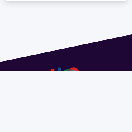
Dirección: Isidoro de María 1614 piso 6 | Tel.: 2924 1925
interno 1612 | pedeciba@pedeciba.edu.uy
Razón Social: PROGRAMA DE DESARROLLO DE LAS
CIENCIAS BASICAS PEDECIBA