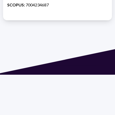
SCOPUS:
7004234687
Dirección: Isidoro de María 1614 piso 6 | Tel.: 2924 1925
interno 1612 | pedeciba@pedeciba.edu.uy