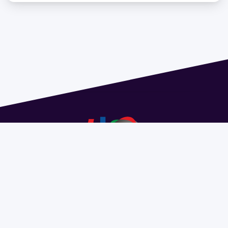
Dirección: Isidoro de María 1614 piso 6 | Tel.: 2924 1925
interno 1612 | pedeciba@pedeciba.edu.uy
Razón Social: PROGRAMA DE DESARROLLO DE LAS
CIENCIAS BASICAS PEDECIBA