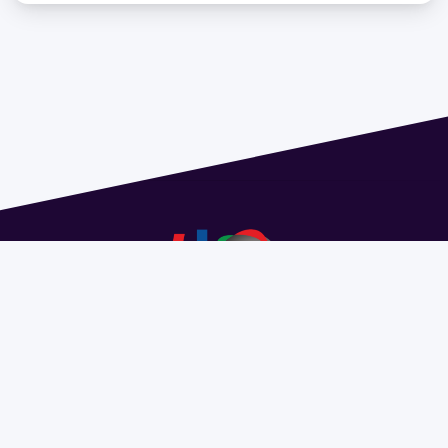
Dirección: Isidoro de María 1614 piso 6 | Tel.: 2924 1925
interno 1612 | pedeciba@pedeciba.edu.uy
Razón Social: PROGRAMA DE DESARROLLO DE LAS
CIENCIAS BASICAS PEDECIBA