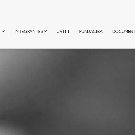
S
INTEGRANTES
UVITT
FUNDACIBA
DOCUMEN
gía
Investigadores
Actas
Estudiantes
Reglament
encias
Egresados
Document
mática
mática
ica