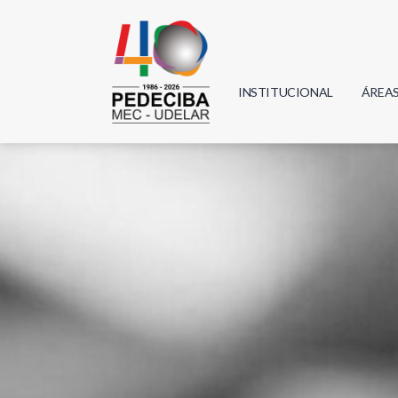
INSTITUCIONAL
ÁREA
Biolo
Física
Geoci
Infor
Mate
Quím