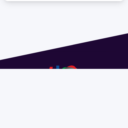
Dirección: Isidoro de María 1614 piso 6 | Tel.: 2924 1925
interno 1612 | pedeciba@pedeciba.edu.uy
Razón Social: PROGRAMA DE DESARROLLO DE LAS
CIENCIAS BASICAS PEDECIBA