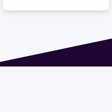
Dirección: Isidoro de María 1614 piso 6 | Tel.: 2924 1925
interno 1612 | pedeciba@pedeciba.edu.uy
Razón Social: PROGRAMA DE DESARROLLO DE LAS